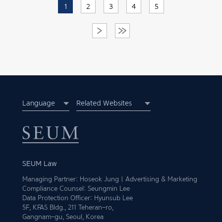
1
2
3
4
5
Language
Related Websites
SEUM Law
Managing Partner: Hoseok Jung | Advertising & Marketing
Compliance Counsel: Seungmin Lee
Data Protection Officer: Hyunsub Lee
5F, KFAS Bldg., 211 Teheran-ro,
Gangnam-gu, Seoul, Korea